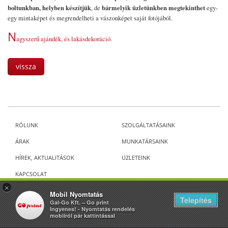
boltunkban, helyben készítjük
bármelyik üzletünkben megtekinthet
, de
egy-
egy mintaképet és megrendelheti a vászonképet saját fotójából.
N
agyszerű ajándék, és lakásdekoráció.
vissza
RÓLUNK
SZOLGÁLTATÁSAINK
ÁRAK
MUNKATÁRSAINK
HÍREK, AKTUALITÁSOK
ÜZLETEINK
KAPCSOLAT
×
Mobil Nyomtatás
ALL RIGHTS RESERVED 2026 GO PRINT
Telepítés
Gal-Go Kft. – Go print
Ingyenes! - Nyomtatás rendelés
mobilról pár kattintással