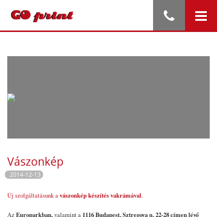
Vászonkép
2014-12-13
vászonkép készítés vakrámával
Új szolgáltatásunk a
.
Europarkban,
1116 Budapest, Sztregova u. 22-28 címen lévő
Az
valamint a