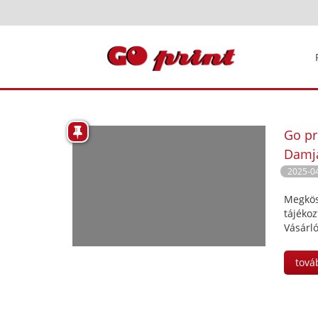
Go pr
Damja
2025-0
Megkös
tájékoz
Vásárló
tová