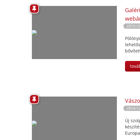
Galér
webá
2015-1
Pólóny
lehetős
bővítet
tová
Vász
2014-1
Új szo
készíté
Europar