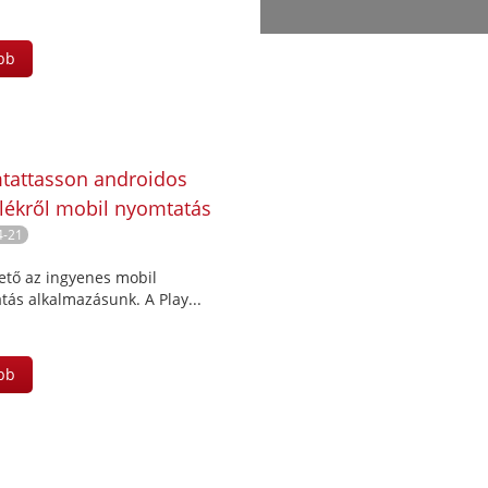
bb
attasson androidos
lékről mobil nyomtatás
mazással
4-21
ető az ingyenes mobil
ás alkalmazásunk. A Play...
bb