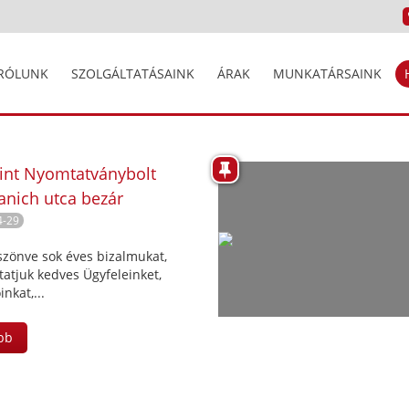
RÓLUNK
SZOLGÁLTATÁSAINK
ÁRAK
MUNKATÁRSAINK
int Nyomtatványbolt
nich utca bezár
4-29
zönve sok éves bizalmukat,
tatjuk kedves Ügyfeleinket,
inkat,...
bb