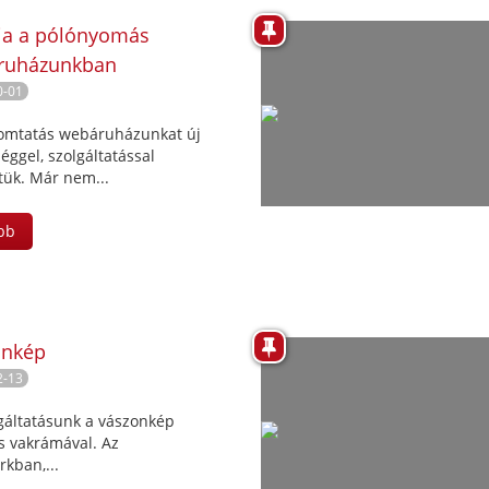
ia a pólónyomás
ruházunkban
0-01
omtatás webáruházunkat új
éggel, szolgáltatással
tük. Már nem...
bb
onkép
2-13
lgáltatásunk a vászonkép
s vakrámával. Az
kban,...