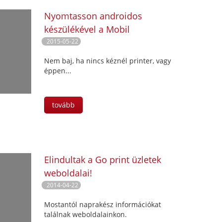
Nyomtasson androidos
készülékével a Mobil
nyomtatás appal!
2015-05-22
Nem baj, ha nincs kéznél printer, vagy
éppen...
tovább
Elindultak a Go print üzletek
weboldalai!
2014-04-22
Mostantól naprakész információkat
találnak weboldalainkon.